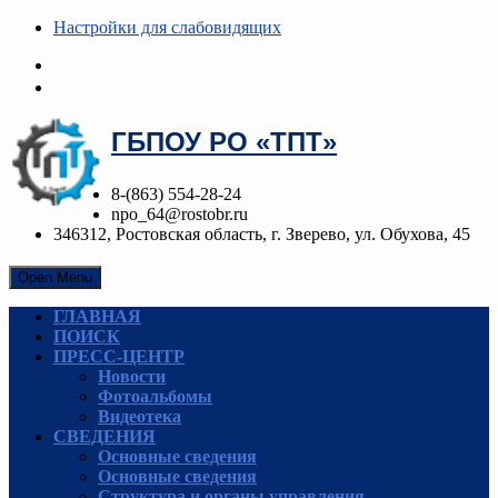
Настройки для cлабовидящих
ГБПОУ РО «ТПТ»
8-(863) 554-28-24
npo_64@rostobr.ru
346312, Ростовская область, г. Зверево, ул. Обухова, 45
Open Menu
ГЛАВНАЯ
ПОИСК
ПРЕСС-ЦЕНТР
Новости
Фотоальбомы
Видеотека
СВЕДЕНИЯ
Основные сведения
Основные сведения
Структура и органы управления