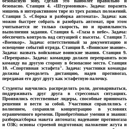
безопасную зону, сделав это наиболее правильно и
безопасно. Станция 4. «Штурмовики». Задача: поразить
мишень в интерактивном тире из трех разных положений.
Станция 5. «Сборка и разборка автомата». Задача: как
можно быстрее собрать и разобрать автомат, при этом
учитывается не только скорость, но и правильность
выполнения задания. Станция 6. «Глаза в небе». Задача:
обеспечить контроль над ситуацией с высоты. Станция 7.
«Военкор». Задача: ответственный за документацию и
освещение событий отряда. Станция 8. «Воинское звание».
Задача: назвать войсковые воинские звания. Станция 9.
«Переправа». Задача: командир должен переправить всю
команду на другую сторону в безопасное место. Станция
10. «Спортивная эстафета". Задача: участники команды
должны преодолеть дистанцию, надев противогаз,
передавая его друг другу как эстафетную палочку.
Студенты научились распределять роли, договариваться,
поддерживать друг друга в стрессовых ситуациях.
Проявились естественные лидеры, способные принимать
решения и вести за собой. Участники справлялись с
волнением, сохраняли концентрацию в условиях
ограниченного времени. Приобретённые умения и знания:
разборка/сборка макета автомата; надевание противогаза
и ОЗК; основы строевой подготовки; наложение жгута и