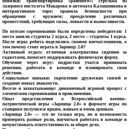
повязки; транспортировка «раненого»; стрельба из
лазерного пистолета Макарова и автомата Калашникова в
интерактивном тире; правила безопасности при
обращении с оружием; преодоление различных
препятствий, требующих силы, ловкости и выносливости.
По итогам соревнования были определены победители: 1
место заняли студенты 2 курса, 2 место – студенты 1 курса.
После игры ребята поделились своими впечатлениями, о
том почему стоит играть в Зарницу 2.0?
Активный отдых: отличная альтернатива сидению за
гаджетами, помогает поддерживать физическую форму.
Обучение через игру: подростки учатся принимать
решения, работать в команде и планировать свои
действия.
Социальные навыки: укрепление дружеских связей и
создание новых знакомств.
Весело и захватывающе: динамичный игровой процесс с
элементами соревнования и приключения.
Опыт представления о Всероссийской военно–
патриотической игры «Зарница 2.0» в формате игры по
станциям получился ярким, живым и очень ценным.
«Зарница 2.0» — это не только игра, но и возможность
примерить разные роли, научиться работать в команде и
почувствовать ответственность за общее дело.