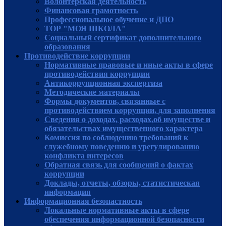
Волонтерская деятельность
Финансовая грамотность
Профессиональное обучение и ДПО
ТОР "МОЯ ШКОЛА"
Социальный сертификат дополнительного
образования
Противодействие коррупции
Нормативные правовые и иные акты в сфере
противодействия коррупции
Антикоррупционная экспертиза
Методические материалы
Формы документов, связанные с
противодействием коррупции, для заполнения
Сведения о доходах, расходах,об имуществе и
обязательствах имущественного характера
Комиссия по соблюдению требований к
служебному поведению и урегулированию
конфликта интересов
Обратная связь для сообщений о фактах
коррупции
Доклады, отчеты, обзоры, статистическая
информация
Информационная безопастность
Локальные нормативные акты в сфере
обеспечения информационной безопасности