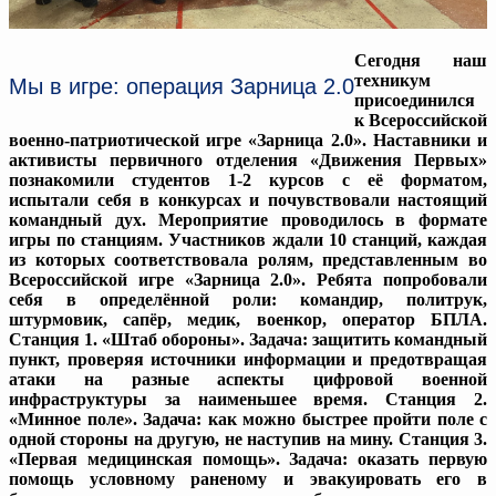
Сегодня наш
техникум
Мы в игре: операция Зарница 2.0
присоединился
к Всероссийской
военно-патриотической игре «Зарница 2.0». Наставники и
активисты первичного отделения «Движения Первых»
познакомили студентов 1-2 курсов с её форматом,
испытали себя в конкурсах и почувствовали настоящий
командный дух. Мероприятие проводилось в формате
игры по станциям. Участников ждали 10 станций, каждая
из которых соответствовала ролям, представленным во
Всероссийской игре «Зарница 2.0». Ребята попробовали
себя в определённой роли: командир, политрук,
штурмовик, сапёр, медик, военкор, оператор БПЛА.
Станция 1. «Штаб обороны». Задача: защитить командный
пункт, проверяя источники информации и предотвращая
атаки на разные аспекты цифровой военной
инфраструктуры за наименьшее время. Станция 2.
«Минное поле». Задача: как можно быстрее пройти поле с
одной стороны на другую, не наступив на мину. Станция 3.
«Первая медицинская помощь». Задача: оказать первую
помощь условному раненому и эвакуировать его в