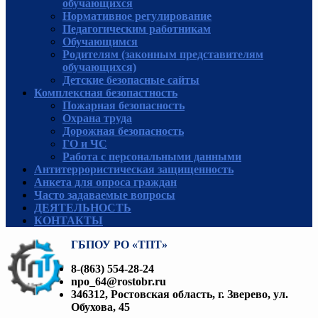
обучающихся
Нормативное регулирование
Педагогическим работникам
Обучающимся
Родителям (законным представителям
обучающихся)
Детские безопасные сайты
Комплексная безопастность
Пожарная безопасность
Охрана труда
Дорожная безопасность
ГО и ЧС
Работа с персональными данными
Антитеррористическая защищенность
Анкета для опроса граждан
Часто задаваемые вопросы
ДЕЯТЕЛЬНОСТЬ
КОНТАКТЫ
ГБПОУ РО «ТПТ»
8-(863) 554-28-24
npo_64@rostobr.ru
346312, Ростовская область, г. Зверево, ул.
Обухова, 45