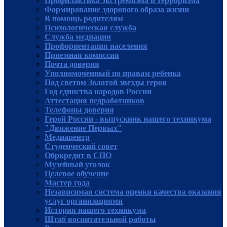
Профилактика экстремизма и терроризма
Формирование здорового образа жизни
В помощь родителям
Психологическая служба
Служба медиации
Профориентация населения
Приемная комиссия
Почта доверия
Уполномоченный по правам ребенка
Под светом Золотой звезды героя
Год единства народов России
Аттестация педработников
Телефоны доверия
Герой России - выпускник нашего техникума
"Движение Первых"
Медиацентр
Студенческий совет
Обркредит в СПО
Музейный уголок
Целевое обучение
Мастер года
Независимая система оценки качества оказания
услуг организациями
История нашего техникума
Штаб воспитательной работы