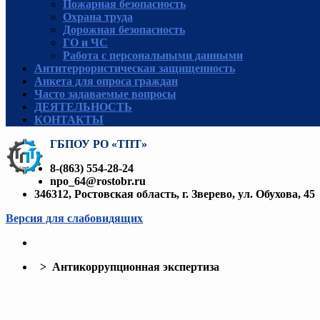
Пожарная безопасность
Охрана труда
Дорожная безопасность
ГО и ЧС
Работа с персональными данными
Антитеррористическая защищенность
Анкета для опроса граждан
Часто задаваемые вопросы
ДЕЯТЕЛЬНОСТЬ
КОНТАКТЫ
ГБПОУ РО «ТПТ»
8-(863) 554-28-24
npo_64@rostobr.ru
346312, Ростовская область, г. Зверево, ул. Обухова, 45
Версия для слабовидящих
> Антикоррупционная экспертиза