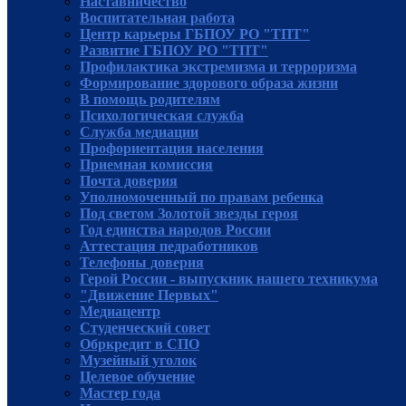
Наставничество
Воспитательная работа
Центр карьеры ГБПОУ РО "ТПТ"
Развитие ГБПОУ РО "ТПТ"
Профилактика экстремизма и терроризма
Формирование здорового образа жизни
В помощь родителям
Психологическая служба
Служба медиации
Профориентация населения
Приемная комиссия
Почта доверия
Уполномоченный по правам ребенка
Под светом Золотой звезды героя
Год единства народов России
Аттестация педработников
Телефоны доверия
Герой России - выпускник нашего техникума
"Движение Первых"
Медиацентр
Студенческий совет
Обркредит в СПО
Музейный уголок
Целевое обучение
Мастер года