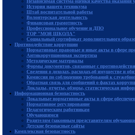
Независимая система оценки качества оказания 
История нашего техникума
Штаб воспитательной работы
Волонтерская деятельность
Финансовая грамотность
Профессиональное обучение и ДПО
ТОР "МОЯ ШКОЛА"
Социальный сертификат дополнительного образ
Противодействие коррупции
Нормативные правовые и иные акты в сфере пр
Антикоррупционная экспертиза
Методические материалы
Формы документов, связанные с противодействи
Сведения о доходах, расходах,об имуществе и об
Комиссия по соблюдению требований к служебно
Обратная связь для сообщений о фактах корруп
Доклады, отчеты, обзоры, статистическая инфо
Информационная безопастность
Локальные нормативные акты в сфере обеспече
Нормативное регулирование
Педагогическим работникам
Обучающимся
Родителям (законным представителям обучающи
Детские безопасные сайты
Комплексная безопастность