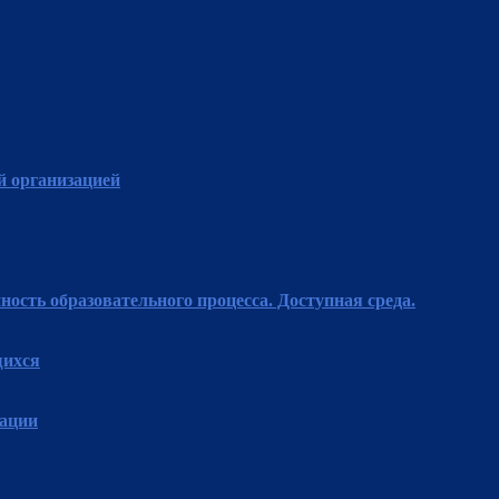
й организацией
ость образовательного процесса. Доступная среда.
щихся
зации