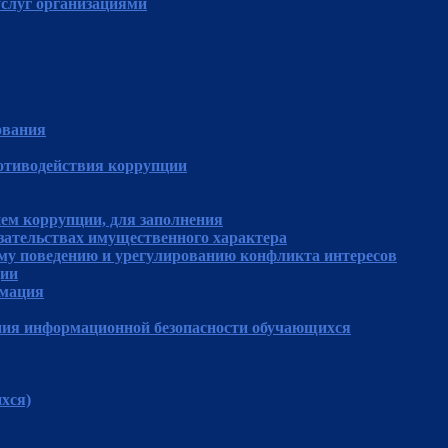
услуг организациями
ования
отиводействия коррупции
ем коррупции, для заполнения
язательствах имущественного характера
му поведению и урегулированию конфликта интересов
ции
рмация
ния информационной безопасности обучающихся
хся)