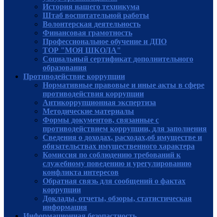
История нашего техникума
Штаб воспитательной работы
Волонтерская деятельность
Финансовая грамотность
Профессиональное обучение и ДПО
ТОР "МОЯ ШКОЛА"
Социальный сертификат дополнительного
образования
Противодействие коррупции
Нормативные правовые и иные акты в сфере
противодействия коррупции
Антикоррупционная экспертиза
Методические материалы
Формы документов, связанные с
противодействием коррупции, для заполнения
Сведения о доходах, расходах,об имуществе и
обязательствах имущественного характера
Комиссия по соблюдению требований к
служебному поведению и урегулированию
конфликта интересов
Обратная связь для сообщений о фактах
коррупции
Доклады, отчеты, обзоры, статистическая
информация
Информационная безопастность