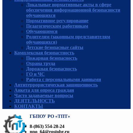
Локальные нормативные акты в сфере
обеспечения информационной безопасности
обучающихся
Нормативное регулирование
Педагогическим работникам
Обучающимся
Родителям (законным представителям
обучающихся)
Детские безопасные сайты
Комплексная безопастность
Пожарная безопасность
Охрана труда
Дорожная безопасность
ГО и ЧС
Работа с персональными данными
Антитеррористическая защищенность
Анкета для опроса граждан
Часто задаваемые вопросы
ДЕЯТЕЛЬНОСТЬ
КОНТАКТЫ
ГБПОУ РО «ТПТ»
8-(863) 554-28-24
npo_64@rostobr.ru