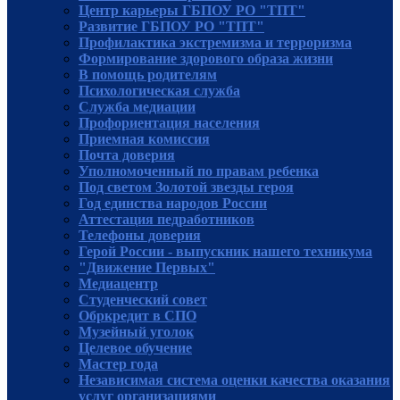
Центр карьеры ГБПОУ РО "ТПТ"
Развитие ГБПОУ РО "ТПТ"
Профилактика экстремизма и терроризма
Формирование здорового образа жизни
В помощь родителям
Психологическая служба
Служба медиации
Профориентация населения
Приемная комиссия
Почта доверия
Уполномоченный по правам ребенка
Под светом Золотой звезды героя
Год единства народов России
Аттестация педработников
Телефоны доверия
Герой России - выпускник нашего техникума
"Движение Первых"
Медиацентр
Студенческий совет
Обркредит в СПО
Музейный уголок
Целевое обучение
Мастер года
Независимая система оценки качества оказания
услуг организациями