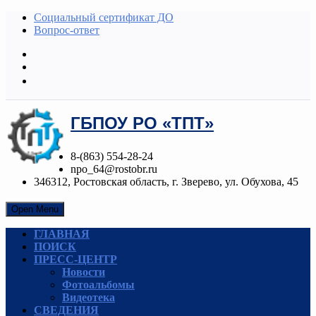
Социальный сертификат ДО
Вопрос-ответ
ГБПОУ РО «ТПТ»
8-(863) 554-28-24
npo_64@rostobr.ru
346312, Ростовская область, г. Зверево, ул. Обухова, 45
Open Menu
ГЛАВНАЯ
ПОИСК
ПРЕСС-ЦЕНТР
Новости
Фотоальбомы
Видеотека
СВЕДЕНИЯ