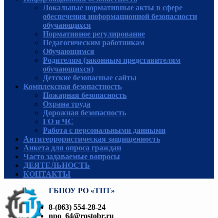
Локальные нормативные акты в сфере
обеспечения информационной безопасности
обучающихся
Нормативное регулирование
Педагогическим работникам
Обучающимся
Родителям (законным представителям
обучающихся)
Детские безопасные сайты
Комплексная безопастность
Пожарная безопасность
Охрана труда
Дорожная безопасность
ГО и ЧС
Работа с персональными данными
Антитеррористическая защищенность
Анкета для опроса граждан
Часто задаваемые вопросы
ДЕЯТЕЛЬНОСТЬ
КОНТАКТЫ
ГБПОУ РО «ТПТ»
8-(863) 554-28-24
npo_64@rostobr.ru