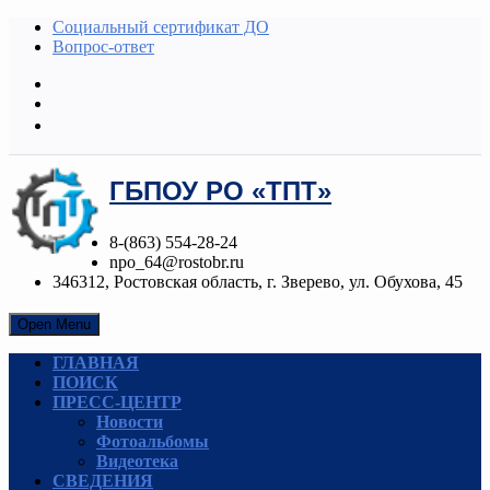
Социальный сертификат ДО
Вопрос-ответ
ГБПОУ РО «ТПТ»
8-(863) 554-28-24
npo_64@rostobr.ru
346312, Ростовская область, г. Зверево, ул. Обухова, 45
Open Menu
ГЛАВНАЯ
ПОИСК
ПРЕСС-ЦЕНТР
Новости
Фотоальбомы
Видеотека
СВЕДЕНИЯ