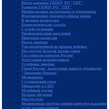
Центр карьеры ГБПОУ РО "ТПТ"
Развитие ГБПОУ РО "ТПТ"
Профилактика экстремизма и терроризма
Формирование здорового образа жизни
В помощь родителям
Психологическая служба
Служба медиации
Профориентация населения
Приемная комиссия
Почта доверия
Уполномоченный по правам ребенка
Под светом Золотой звезды героя
Год единства народов России
Аттестация педработников
Телефоны доверия
Герой России - выпускник нашего техникума
"Движение Первых"
Медиацентр
Студенческий совет
Обркредит в СПО
Музейный уголок
Целевое обучение
Мастер года
Независимая система оценки качества оказания
услуг организациями