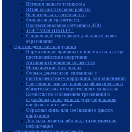
История нашего техникума
Штаб воспитательной работы
Волонтерская деятельность
Финансовая грамотность
Профессиональное обучение и ДПО
ТОР "МОЯ ШКОЛА"
Социальный сертификат дополнительного
образования
Противодействие коррупции
Нормативные правовые и иные акты в сфере
противодействия коррупции
Антикоррупционная экспертиза
Методические материалы
Формы документов, связанные с
противодействием коррупции, для заполнения
Сведения о доходах, расходах,об имуществе и
обязательствах имущественного характера
Комиссия по соблюдению требований к
служебному поведению и урегулированию
конфликта интересов
Обратная связь для сообщений о фактах
коррупции
Доклады, отчеты, обзоры, статистическая
информация
Информационная безопастность